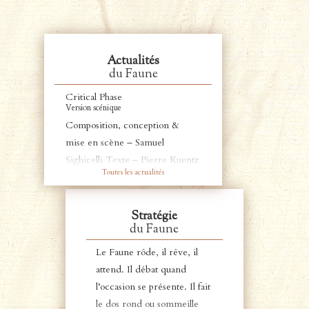
Actualités
du Faune
Critical Phase
Version scénique
Composition, conception &
mise en scène – Samuel
Sighicelli Texte – Pierre Kuentz
Toutes les actualités
Lire la suite
Lumières – Jacques Benoît
Dardant Regard sur le
mouvement – Sabine Novel
Stratégie
du Faune
Sampler – Solène Charpentier
avec Noémi Boutin – violoncelle
Le Faune rôde, il rêve, il
& voix Claudine Simon – piano
attend. Il débat quand
& voix et la participation de la
l’occasion se présente. Il fait
classe de CM1 de l’école
le dos rond ou sommeille