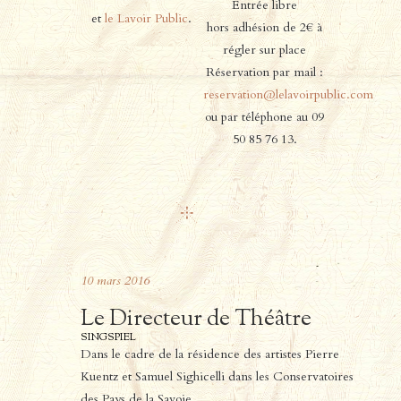
Entrée libre
et
le Lavoir Public
.
hors adhésion de 2€ à
régler sur place
Réservation par mail :
reservation@lelavoirpublic.com
ou par téléphone au 09
50 85 76 13.
10
mars
2016
Le Directeur de Théâtre
SINGSPIEL
Dans le cadre de la résidence des artistes Pierre
Kuentz et Samuel Sighicelli dans les Conservatoires
des Pays de la Savoie.