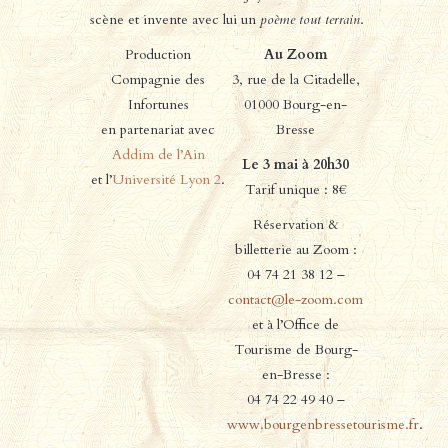
scène et invente avec lui un
poème tout terrain
.
Production
Au Zoom
Compagnie des
3, rue de la Citadelle,
Infortunes
01000 Bourg-en-
en partenariat avec
Bresse
Addim de l’Ain
Le 3 mai à 20h30
et l’
Université Lyon 2
.
Tarif unique : 8€
Réservation &
billetterie au Zoom :
04 74 21 38 12 –
contact@le-zoom.com
et à l’Office de
Tourisme de Bourg-
en-Bresse :
04 74 22 49 40 –
www.bourgenbressetourisme.fr
.