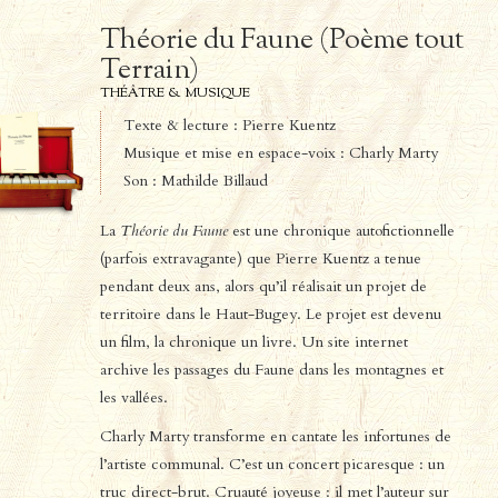
Théorie du Faune (Poème tout
Terrain)
THÉÂTRE & MUSIQUE
Texte & lecture : Pierre Kuentz
Musique et mise en espace-voix : Charly Marty
Son : Mathilde Billaud
La
Théorie du Faune
est une chronique autofictionnelle
(parfois extravagante) que Pierre Kuentz a tenue
pendant deux ans, alors qu’il réalisait un projet de
territoire dans le Haut-Bugey. Le projet est devenu
un film, la chronique un livre. Un site internet
archive les passages du Faune dans les montagnes et
les vallées.
Charly Marty transforme en cantate les infortunes de
l’artiste communal. C’est un concert picaresque : un
truc direct-brut. Cruauté joyeuse : il met l’auteur sur