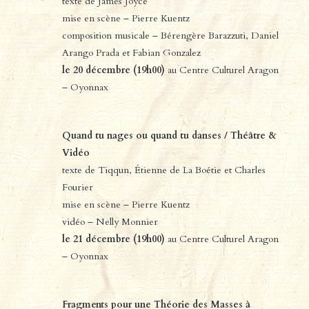
texte de James Joyce
mise en scène – Pierre Kuentz
composition musicale – Bérengère Barazzuti, Daniel
Arango Prada et Fabian Gonzalez
le 20 décembre (19h00)
au Centre Culturel Aragon
– Oyonnax
Quand tu nages ou quand tu danses / Théâtre &
Vidéo
texte de Tiqqun, Étienne de La Boétie et Charles
Fourier
mise en scène – Pierre Kuentz
vidéo – Nelly Monnier
le 21 décembre (19h00)
au Centre Culturel Aragon
– Oyonnax
Fragments pour une Théorie des Masses à