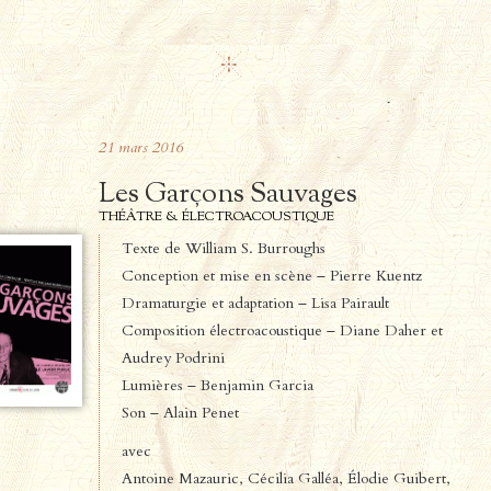
21
mars
2016
Les Garçons Sauvages
THÉÂTRE & ÉLECTROACOUSTIQUE
Texte de William S. Burroughs
Conception et mise en scène – Pierre Kuentz
Dramaturgie et adaptation – Lisa Pairault
Composition électroacoustique – Diane Daher et
Audrey Podrini
Lumières – Benjamin Garcia
Son – Alain Penet
avec
Antoine Mazauric, Cécilia Galléa, Élodie Guibert,