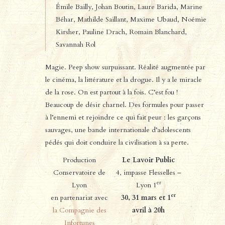
Émile Bailly, Johan Boutin, Laure Barida, Marine
Béhar, Mathilde Saillant, Maxime Ubaud, Noémie
Kirsher, Pauline Drach, Romain Blanchard,
Savannah Rol
Magie. Peep show surpuissant. Réalité augmentée par
le cinéma, la littérature et la drogue. Il y a le miracle
de la rose. On est partout à la fois. C’est fou !
Beaucoup de désir charnel. Des formules pour passer
à l’ennemi et rejoindre ce qui fait peur : les garçons
sauvages, une bande internationale d’adolescents
pédés qui doit conduire la civilisation à sa perte.
Production
Le Lavoir Public
Conservatoire de
4, impasse Flesselles –
er
Lyon
Lyon 1
er
en partenariat avec
30, 31 mars et 1
la Compagnie des
avril à 20h
Infortunes