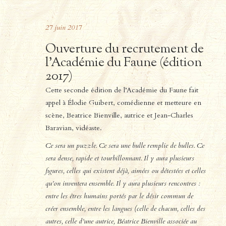
27
juin
2017
Ouverture du recrutement de
l’Académie du Faune (édition
2017)
Cette seconde édition de l’Académie du Faune fait
appel à Élodie Guibert, comédienne et metteure en
scène, Beatrice Bienville, autrice et Jean-Charles
Baravian, vidéaste.
Ce sera un puzzle. Ce sera une bulle remplie de bulles. Ce
sera dense, rapide et tourbillonnant. Il y aura plusieurs
figures, celles qui existent déjà, aimées ou détestées et celles
qu’on inventera ensemble. Il y aura plusieurs rencontres :
entre les êtres humains portés par le désir commun de
créer ensemble, entre les langues (celle de chacun, celles des
autres, celle d’une autrice, Béatrice Bienville associée au