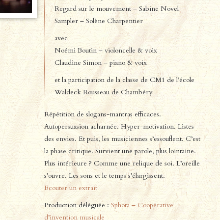
Regard sur le mouvement – Sabine Novel
Sampler – Solène Charpentier
avec
Noémi Boutin – violoncelle & voix
Claudine Simon – piano & voix
et la participation de la classe de CM1 de l’école
Waldeck Rousseau de Chambéry
Répétition de slogans-mantras efficaces.
Autopersuasion acharnée. Hyper-motivation. Listes
des envies. Et puis, les musiciennes s’essouflent. C’est
la phase critique. Survient une parole, plus lointaine.
Plus intérieure ? Comme une relique de soi. L’oreille
s’ouvre. Les sons et le temps s’élargissent.
Ecouter un extrait
Production déléguée :
Sphota – Coopérative
d’invention musicale