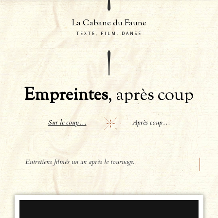
La Cabane du Faune
TEXTE, FILM, DANSE
Empreintes
, après coup
Sur le coup…
Après coup…
Entretiens filmés un an après le tournage.