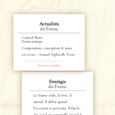
Actualités
du Faune
Critical Phase
Version scénique
Composition, conception & mise
en scène – Samuel Sighicelli Texte
– Pierre Kuentz Lumières –
Toutes les actualités
Lire la suite
Jacques Benoît Dardant Regard sur
le mouvement – Sabine Novel
Sampler – Solène Charpentier avec
Stratégie
du Faune
Noémi Boutin – violoncelle & voix
Claudine Simon – piano & voix et
Le Faune rôde, il rêve, il
la participation de la classe de CM1
attend. Il débat quand
de l’école Waldeck Rousseau de …
l’occasion se présente. Il fait le
dos rond ou sommeille quand il